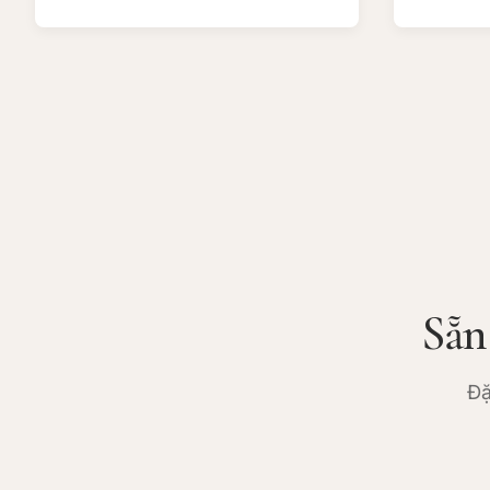
Sẵn
Đặ