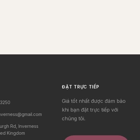
ĐẶT TRỰC TIẾP
Giá tốt nhất được đảm bảo
93250
khi bạn đặt trực tiếp với
nverness@gmail.com
chúng tôi.
urgh Rd, Inverness
ited Kingdom