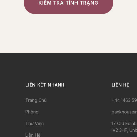
KIỂM TRA TÌNH TRẠNG
LIÊN KẾT NHANH
LIÊN HỆ
Trang Chủ
+44 1463 5
Phòng
bankhousei
Thư Viện
17 Old Edinb
IV2 3HF, Un
Liên Hệ