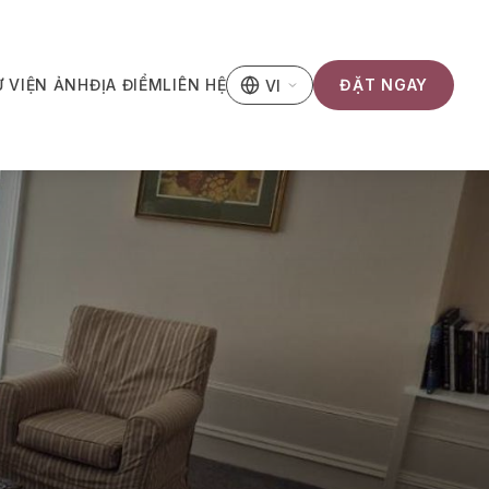
 VIỆN ẢNH
ĐỊA ĐIỂM
LIÊN HỆ
ĐẶT NGAY
VI