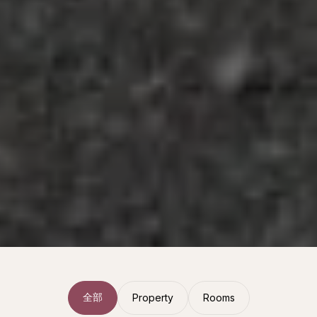
全部
Property
Rooms